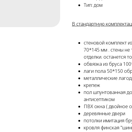
Тип: дом
В стандартную комплектац
стеновой комплект и
70*145 мм . стены н
отделки. останется т
обвязка из бруса 10
лаги пола 50*150 об
металлические лаго
крепеж
пол шпунтованная д
антисептиком
ПВХ окна ( двойное о
деревянные двери
потолки имитация бр
кровля финская "шинг