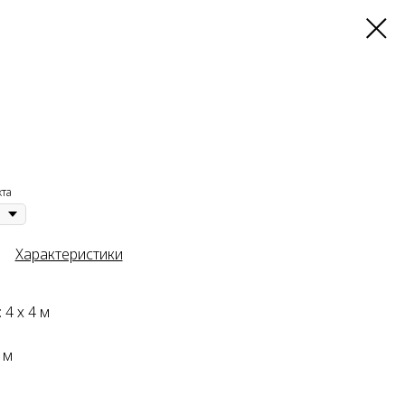
кта
Характеристики
 4 х 4 м
 м